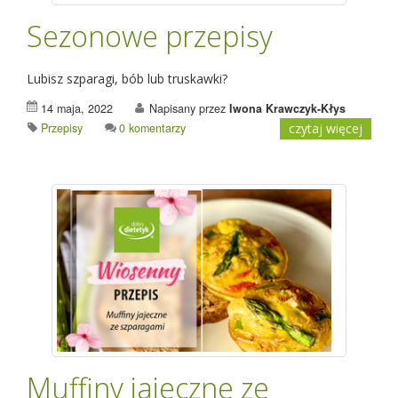
Sezonowe przepisy
Lubisz szparagi, bób lub truskawki?
14 maja, 2022
Napisany przez
Iwona Krawczyk-Kłys
Przepisy
0 komentarzy
czytaj więcej
Muffiny jajeczne ze