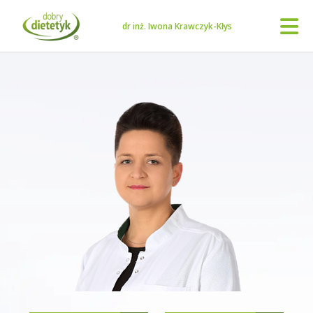
dr inż. Iwona Krawczyk-Kłys