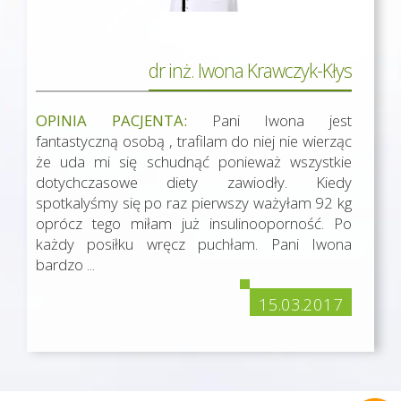
dr inż. Iwona Krawczyk-Kłys
OPINIA PACJENTA:
Pani Iwona jest
fantastyczną osobą , trafilam do niej nie wierząc
że uda mi się schudnąć ponieważ wszystkie
dotychczasowe diety zawiodły. Kiedy
spotkalyśmy się po raz pierwszy ważyłam 92 kg
oprócz tego miłam już insulinooporność. Po
każdy posiłku wręcz puchłam. Pani Iwona
bardzo ...
15.03.2017