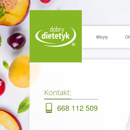
Wizyty
Of
Kontakt:
668 112 509