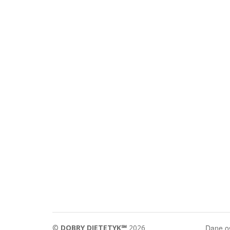
©
DOBRY DIETETYK℠
2026
Dane 