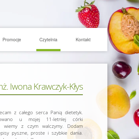
Promocje
Czytelnia
Kontakt
inż. Iwona Krawczyk-Kłys
cam z całego serca Panią dietetyk.
zowano u mojej 11-letnIej córki
raz wiemy z czym walczymy. Dodam
pisy pyszne, proste i szybkie dania.