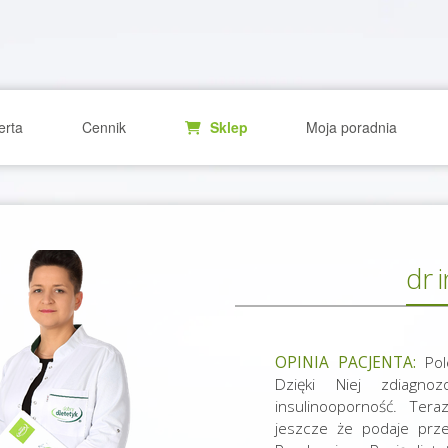
erta
Cennik
Sklep
Moja poradnia
dr 
OPINIA PACJENTA:
Pole
Dzięki Niej zdiagno
insulinooporność. Te
jeszcze że podaje prze