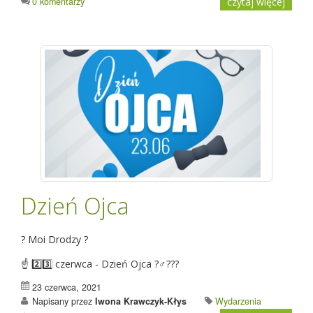
0 komentarzy
czytaj więcej
Dzień Ojca
? Moi Drodzy ?
☝️ 2️⃣3️⃣ czerwca - Dzień Ojca ?‍♂️?‍??
23 czerwca, 2021
Napisany przez
Iwona Krawczyk-Kłys
Wydarzenia