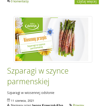
0 komentarzy
czytaj więcej
Szparagi w szynce
parmenskiej
Szparagi w wiosennej odsłonie
11 czerwca, 2021
Napisany przez
Iwona Krawczyk-Kłys
Przepisy