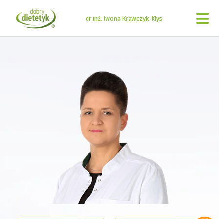
dr inż. Iwona Krawczyk-Kłys