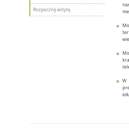
nar
Rozpocznij wizytę
me
Mo
te
wie
Mo
kra
tel
W 
pr
edu