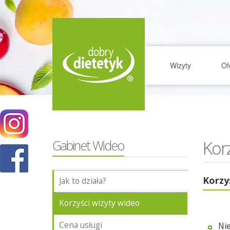
Wizyty
Of
Korz
Gabinet Wideo
Korzy
Jak to działa?
Korzyści wizyty wideo
Cena usługi
Ni