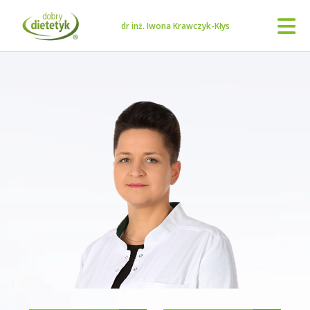
dr inż. Iwona Krawczyk-Kłys