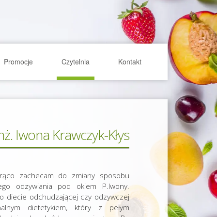
Promocje
Czytelnia
Kontakt
inż. Iwona Krawczyk-Kłys
ąco zachecam do zmiany sposobu
ego odzywiania pod okiem P.Iwony.
e o diecie odchudzającej czy odzywczej
nalnym dietetykiem, który z pełym