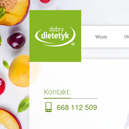
Wizyty
Of
Kontakt:
668 112 509