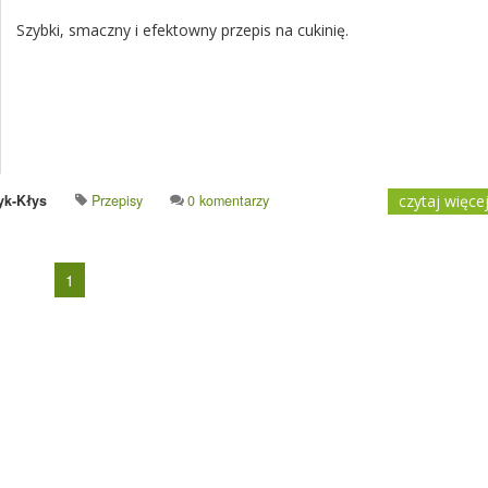
Szybki, smaczny i efektowny przepis na cukinię.
yk-Kłys
Przepisy
0 komentarzy
czytaj więce
1