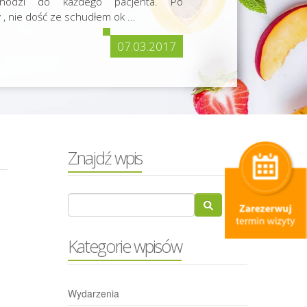
chodzi do każdego pacjenta. Po
, nie dość ze schudłem ok ...
07.03.2017
Znajdź wpis
Kategorie wpisów
Wydarzenia