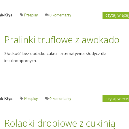
yk-Kłys
Przepisy
0 komentarzy
czytaj więce
Pralinki truflowe z awokado
Słodkość bez dodatku cukru - alternatywna słodycz dla
insulinoopornych.
yk-Kłys
Przepisy
0 komentarzy
czytaj więce
Roladki drobiowe z cukinią