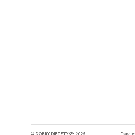
©
DOBRY DIETETYK℠
2026
Dane 