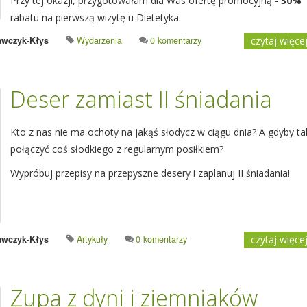
Przy tej okazji, przygotowałam dla Was ofertę promocyjną -
30%
rabatu na pierwszą wizytę u Dietetyka.
awczyk-Kłys
Wydarzenia
0 komentarzy
czytaj więce
Deser zamiast II śniadania
Kto z nas nie ma ochoty na jakąś słodycz w ciągu dnia? A gdyby ta
połączyć coś słodkiego z regularnym posiłkiem?
Wypróbuj przepisy na przepyszne desery i zaplanuj II śniadania!
awczyk-Kłys
Artykuły
0 komentarzy
czytaj więce
Zupa z dyni i ziemniaków