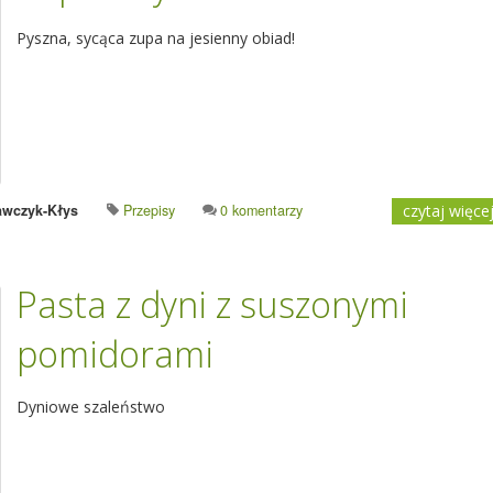
Pyszna, sycąca zupa na jesienny obiad!
awczyk-Kłys
Przepisy
0 komentarzy
czytaj więce
Pasta z dyni z suszonymi
pomidorami
Dyniowe szaleństwo