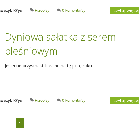
awczyk-Kłys
Przepisy
0 komentarzy
czytaj więce
Dyniowa sałatka z serem
pleśniowym
Jesienne przysmaki. Idealne na tę porę roku!
awczyk-Kłys
Przepisy
0 komentarzy
czytaj więce
1