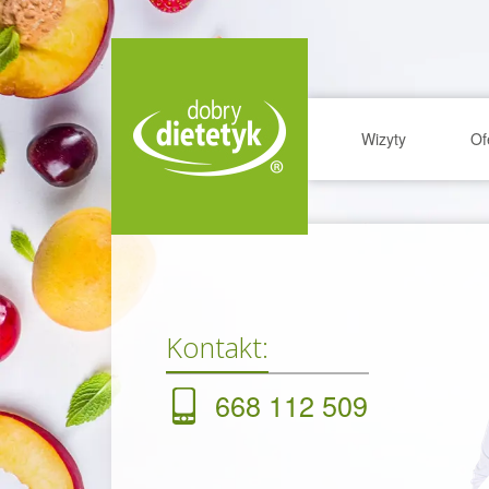
Wizyty
Of
Kontakt:
668 112 509