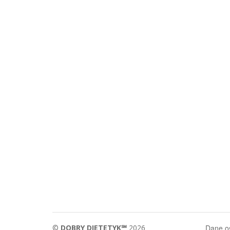
©
DOBRY DIETETYK℠
2026
Dane 