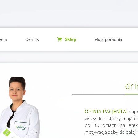
erta
Cennik
Sklep
Moja poradnia
dr 
OPINIA PACJENTA:
Supe
wszystkim którzy mają c
po 30 dniach są efek
motywacja żeby iść dalej!!