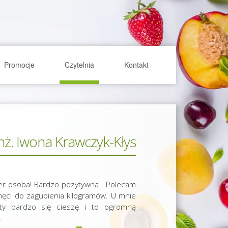
Promocje
Czytelnia
Kontakt
inż. Iwona Krawczyk-Kłys
r osoba! Bardzo pozytywna . Polecam
hęci do zagubienia kilogramów. U mnie
ty bardzo się cieszę i to ogromną
!