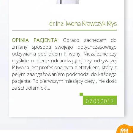
dr inż. Iwona Krawczyk-Kłys
OPINIA PACJENTA:
Gorąco zachecam do
zmiany sposobu swojego dotychczasowego
odzywiania pod okiem P.Iwony. Niezaleznie czy
myślicie o diecie odchudzającej czy odzywczej
P.Iwona jest profesjonalnym dietetykiem, który z
pełym zaangażowaniem podchodzi do każdego
pacjenta. Po pierwszym miesiący diety , nie dość
ze schudłem ok ...
07.03.2017